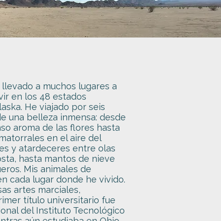
 llevado a muchos lugares a
ivir en los 48 estados
aska. He viajado por seis
de una belleza inmensa: desde
so aroma de las flores hasta
atorrales en el aire del
s y atardeceres entre olas
osta, hasta mantos de nieve
ueros. Mis animales de
 cada lugar donde he vivido.
as artes marciales,
rimer título universitario fue
ional del Instituto Tecnológico
ntras aún estudiaba en Ohio,