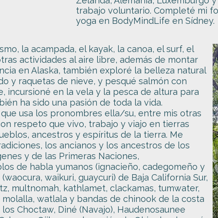
Zelanda, Alemania, Luxemburgo y 
trabajo voluntario. Completé mi 
yoga en BodyMindLife en Sídney.
mo, la acampada, el kayak, la canoa, el surf, el
otras actividades al aire libre, además de montar
cia en Alaska, también exploré la belleza natural
do y raquetas de nieve, y pesqué salmón con
 incursioné en la vela y la pesca de altura para
bién ha sido una pasión de toda la vida.
 que usa los pronombres ella/su, entre mis otras
n respeto que vivo, trabajo y viajo en tierras
blos, ancestros y espíritus de la tierra. Me
radiciones, los ancianos y los ancestros de los
genes y de las Primeras Naciones,
blos de habla yumanos (ignacieño, cadegomeño y
 (waocura, waikuri, guaycuri) de Baja California Sur,
litz, multnomah, kathlamet, clackamas, tumwater,
, molalla, watlala y bandas de chinook de la costa
; los Choctaw, Diné (Navajo), Haudenosaunee