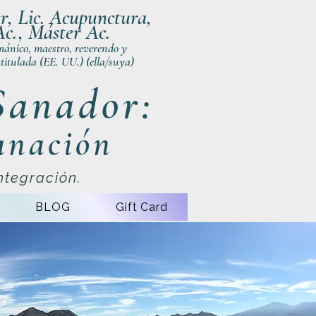
r, Lic. Acupunctura,
Ac., Máster Ac.
ánico, maestro, reverendo y
titulada (EE. UU.) (ella/suya)
Sanador:
anación
ntegración.
BLOG
Gift Card