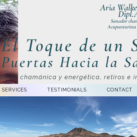
Aria Walke
Dipl.
Sanador cham
Acupunturista 
El Toque de un 
Puertas Hacia la S
ación chamánica y energética, retiros e i
SERVICES
TESTIMONIALS
CONTACT