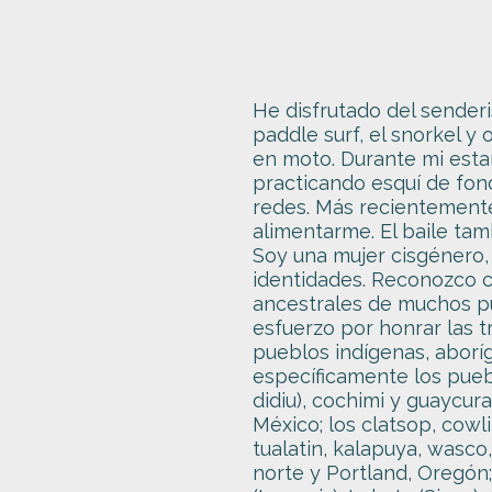
He disfrutado del senderis
paddle surf, el snorkel y 
en moto. Durante mi estan
practicando esquí de fon
redes. Más recientemente,
alimentarme. El baile tam
Soy una mujer cisgénero,
identidades. Reconozco co
ancestrales de muchos pue
esfuerzo por honrar las t
pueblos indígenas, aborí
específicamente los pue
didiu), cochimi y guaycura
México; los clatsop, cow
tualatin, kalapuya, wasco
norte y Portland, Oregón