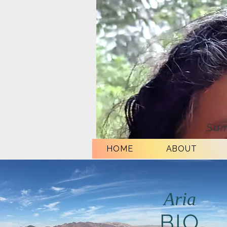
San
HOME
ABOUT
Aria
BIO