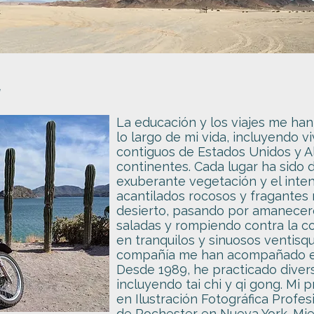
l
La educación y los viajes me han
lo largo de mi vida, incluyendo v
contiguos de Estados Unidos y Al
continentes. Cada lugar ha sido 
exuberante vegetación y el inten
acantilados rocosos y fragantes m
desierto, pasando por amanecere
saladas y rompiendo contra la c
en tranquilos y sinuosos ventisq
compañía me han acompañado en
Desde 1989, he practicado divers
incluyendo tai chi y qi gong. Mi p
en Ilustración Fotográfica Profes
de Rochester en Nueva York. Mie