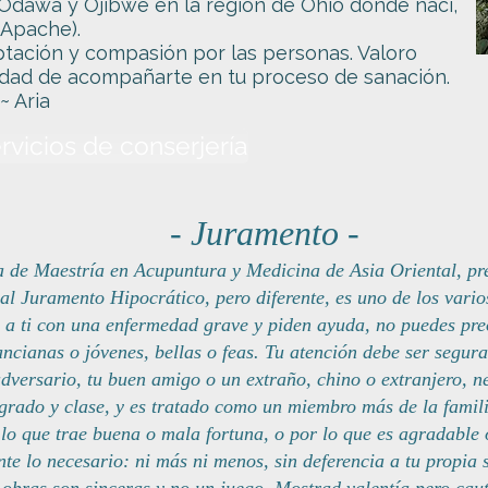
), Odawa y Ojibwe en la región de Ohio donde nací,
(Apache).
tación y compasión por las personas. Valoro
idad de acompañarte en tu proceso de sanación.
~ Aria
rvicios de conserjería
- Juramento -
de Maestría en Acupuntura y Medicina de Asia Oriental, pre
r al Juramento Hipocrático, pero diferente, es uno de los var
a ti con una enfermedad grave y piden ayuda, no puedes pre
ncianas o jóvenes, bellas o feas. Tu atención debe ser segura
adversario, tu buen amigo o un extraño, chino o extranjero, n
 grado y clase, y es tratado como un miembro más de la famil
 lo que trae buena o mala fortuna, o por lo que es agradable
te lo necesario: ni más ni menos, sin deferencia a tu propia 