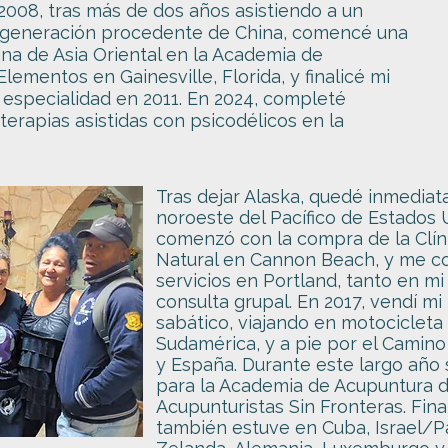
 2008, tras más de dos años asistiendo a un
a generación procedente de China, comencé una
na de Asia Oriental en la Academia de
lementos en Gainesville, Florida, y finalicé mi
a especialidad en 2011. En 2024, completé
erapias asistidas con psicodélicos en la
Tras dejar Alaska, quedé inmediat
noroeste del Pacífico de Estados 
comenzó con la compra de la Clín
Natural en Cannon Beach, y me c
servicios en Portland, tanto en m
consulta grupal. En 2017, vendí 
sabático, viajando en motocicleta
Sudamérica, y a pie por el Camino
y España. Durante este largo año 
para la Academia de Acupuntura d
Acupunturistas Sin Fronteras. Fin
también estuve en Cuba, Israel/Pa