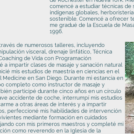
comencé a estudiar técnicas de
indígenas globales, herboristería
sostenible. Comencé a ofrecer t
me gradué de la Escuela de Masa
1996.
través de numerosos talleres, incluyendo
pulación visceral, drenaje linfático, Técnica
Coaching de Vida con Programación
 a impartir clases de masaje y sanación natural
nicié mis estudios de maestría en ciencias en el
al Medicine en San Diego. Durante mi estancia en
empo completo como instructor de masaje y
mbién participé durante cinco años en un círculo
ave accidente de coche, interrumpí mis estudios
rme a otras áreas de interés y a impartir
os, perfeccioné mis habilidades de intervención
rvivientes mediante formación en cuidados
bajando con mis primeros maestros y completé mi
ción como reverendo en la Iglesia de la